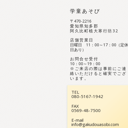
学童あそび
〒470-2216
愛知県知多郡
阿久比町植大寒行坊32
店舗営業日
日曜日 11：00～17：00（定
日あり）
お問合せ受付
10：00～19：00
※ご来店の際は事前にご連
絡いただけると確実でござ
います。
TEL
080-5167-1942
FAX
0569-48-7500
E-mail
info@gakudouasobi.com