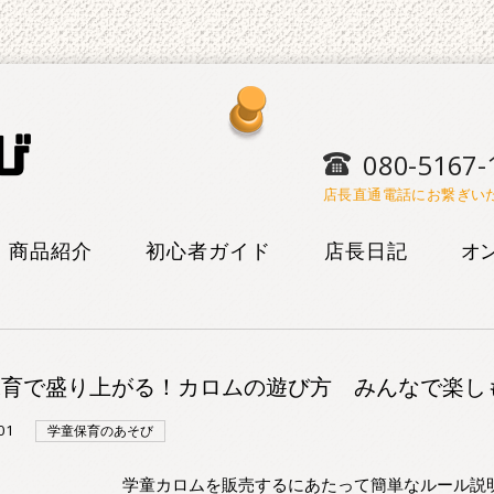
080-5167-
店長直通電話にお繋ぎい
商品紹介
初心者ガイド
店長日記
オ
けん玉
けん玉
遊び研究
会 遊
こま
こま
オリジナル
育で盛り上がる！カロムの遊び方 みんなで楽し
まんが
ボードゲー
ヨーヨー
01
ム
学童保育のあそび
ブログ
検定表
学童カロムを販売するにあたって簡単なルール説