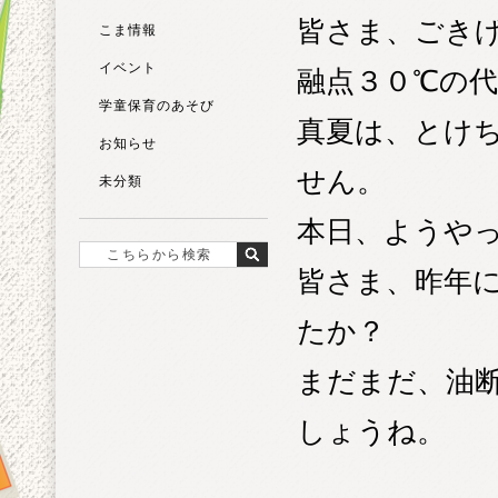
皆さま、ごき
こま情報
イベント
融点３０℃の
学童保育のあそび
真夏は、とけ
お知らせ
せん。
未分類
本日、ようや
皆さま、昨年
たか？
まだまだ、油
しょうね。