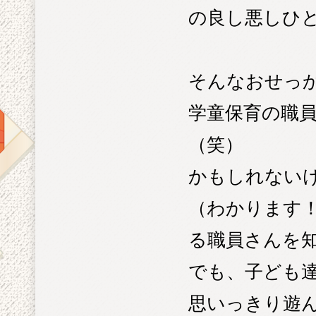
の良し悪しひ
そんなおせっ
学童保育の職
（笑）
かもしれない
（わかります
る職員さんを
でも、子ども
思いっきり遊