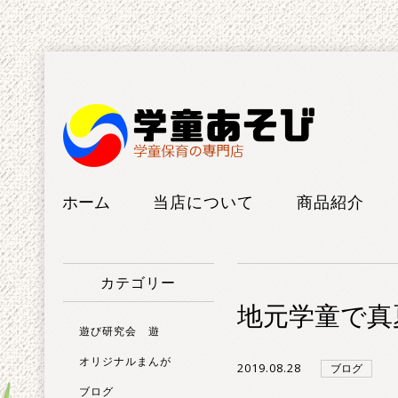
ホーム
当店について
商品紹介
工房紹介
けん玉
カテゴリー
FAQ
こま
地元学童で真
ボードゲー
遊び研究会 遊
ム
オリジナルまんが
2019.08.28
ブログ
ブログ