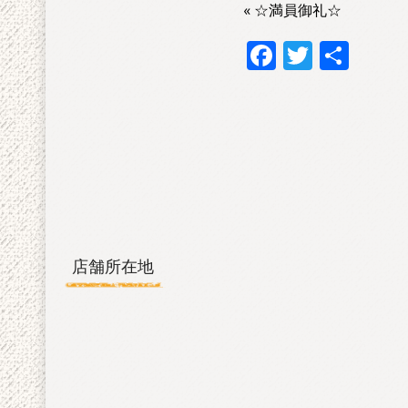
«
☆満員御礼☆
F
T
共
ac
w
有
e
itt
b
er
o
o
k
店舗所在地