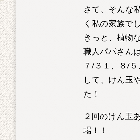
さて、そんな
く私の家族で
きっと、植物
職人パパさん
７/３１、８/
して、けん玉
た！
２回のけん玉
場！！