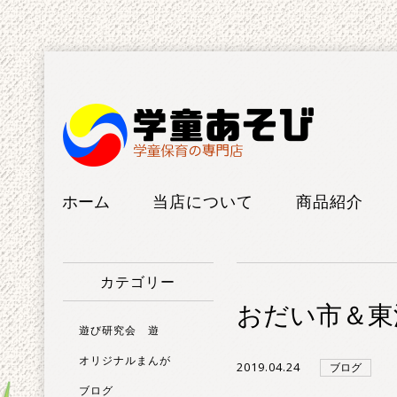
ホーム
当店について
商品紹介
工房紹介
けん玉
カテゴリー
FAQ
こま
おだい市＆東
ボードゲー
遊び研究会 遊
ム
オリジナルまんが
2019.04.24
ブログ
ブログ