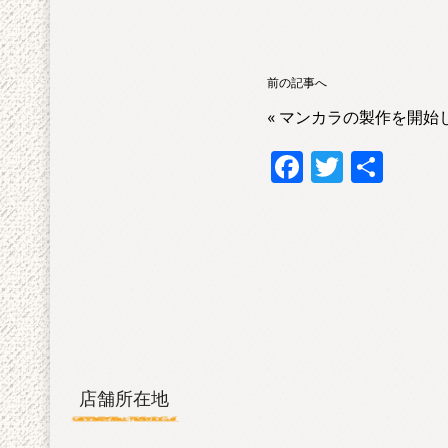
前の記事へ
«
マンカラの製作を開始
F
T
共
ac
w
有
e
itt
b
er
o
o
k
店舗所在地