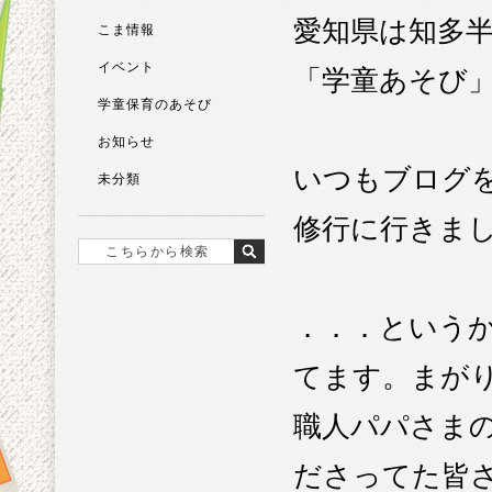
愛知県は知多
こま情報
イベント
「学童あそび
学童保育のあそび
お知らせ
いつもブログ
未分類
修行に行きま
．．．という
てます。まが
職人パパさま
ださってた皆