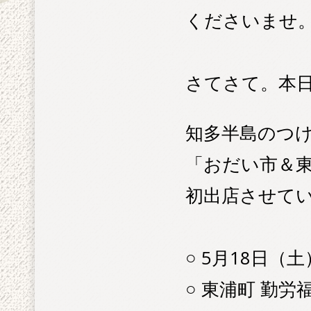
くださいませ
さてさて。本
知多半島のつ
「おだい市＆東
初出店させて
○ 5月18日（土）
○ 東浦町 勤労