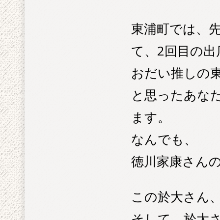
東浦町では、先
て、2回目の出
おだい推しの
と思ったあな
ます。
なんでも、
徳川家康さん
この於大さん
そして、於大