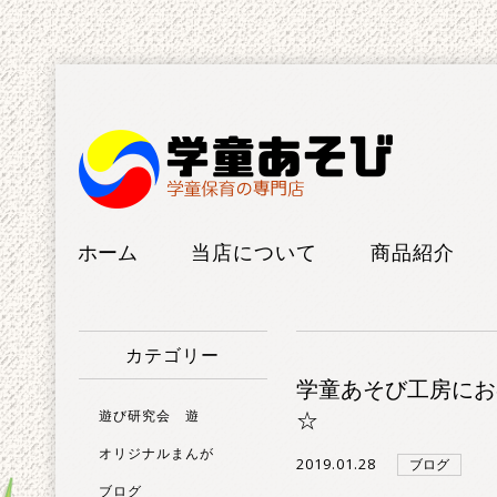
ホーム
当店について
商品紹介
工房紹介
けん玉
カテゴリー
FAQ
こま
学童あそび工房にお
ボードゲー
☆
遊び研究会 遊
ム
オリジナルまんが
2019.01.28
ブログ
ブログ