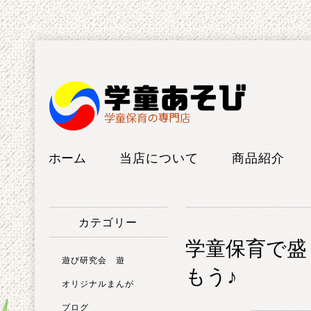
ホーム
当店について
商品紹介
工房紹介
けん玉
カテゴリー
FAQ
こま
学童保育で盛
ボードゲー
遊び研究会 遊
もう♪
ム
オリジナルまんが
ブログ