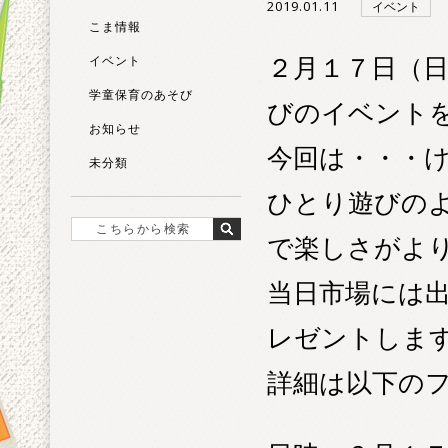
2019.01.11
イベント
こま情報
２月１７日（
イベント
学童保育のあそび
びのイベントを
お知らせ
今回は・・・
未分類
ひとり遊びの
で楽しさがよ
当日市場には
レゼントしま
詳細は以下の