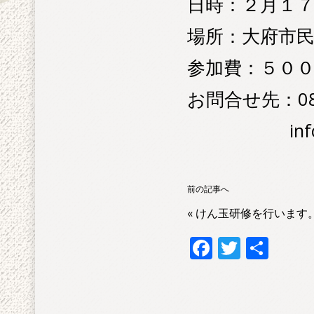
日時：２月１
場所：大府市
参加費：５０
お問合せ先：080
info@gak
前の記事へ
«
けん玉研修を行います
F
T
共
ac
w
有
e
itt