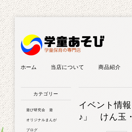
ホーム
当店について
商品紹介
工房紹介
けん玉
カテゴリー
FAQ
こま
イベント情報
ボードゲー
遊び研究会 遊
♪」 けん玉
ム
オリジナルまんが
ブログ