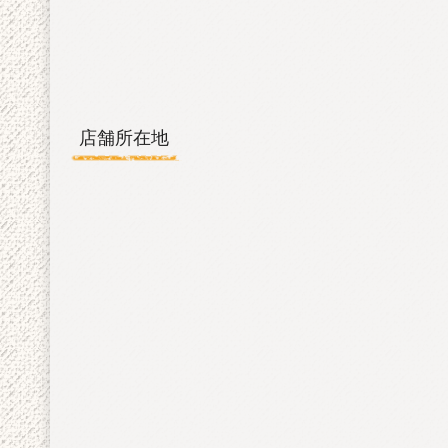
b
er
o
o
k
店舗所在地