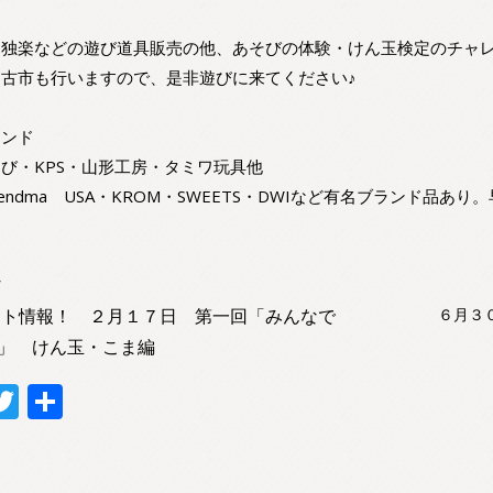
こま情報
・独楽などの遊び道具販売の他、あそびの体験・けん玉検定のチャ
イベント
古市も行いますので、是非遊びに来てください♪
学童保育の
ランド
あそび
び・KPS・山形工房・タミワ玩具他
endma USA・KROM・SWEETS・DWIなど有名ブランド品あ
お知らせ
へ
ント情報！ ２月１７日 第一回「みんなで
６月３
♪」 けん玉・こま編
T
共
c
w
有
itt