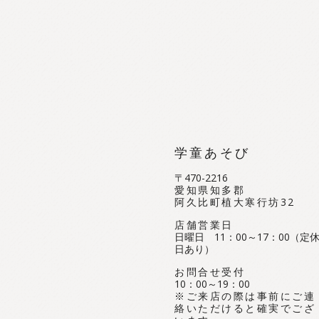
er
学童あそび
〒470-2216
愛知県知多郡
阿久比町植大寒行坊32
店舗営業日
日曜日 11：00～17：00（定
日あり）
お問合せ受付
10：00～19：00
※ご来店の際は事前にご連
絡いただけると確実でござ