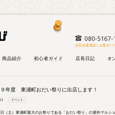
080-5167-
店長直通電話にお繋ぎい
商品紹介
初心者ガイド
店長日記
オ
けん玉
けん玉
遊び研究
会 遊
こま
こま
オリジナル
１９年度 東浦町おだい祭りに出店します！
まんが
ボードゲー
ヨーヨー
12
イベント
ム
ブログ
検定表
３日（土）東浦町最大のお祭りである「おだい祭り」の屋外マルシ