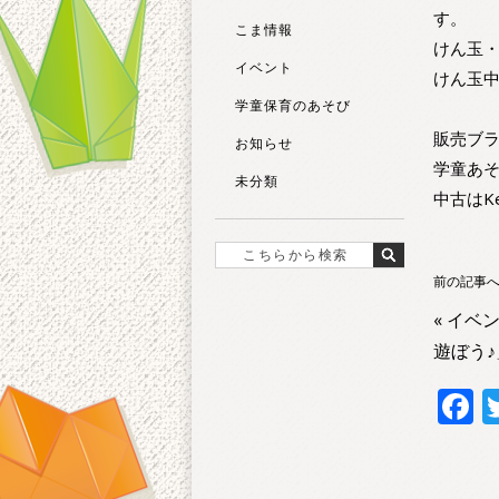
す。
こま情報
けん玉
イベント
けん玉中
学童保育のあそび
販売ブ
お知らせ
学童あそ
未分類
中古はK
前の記事
«
イベ
遊ぼう
F
a
e